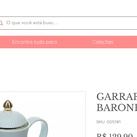
Encontre tudo para
Coleções
GARRAF
BARONE
SKU: 005181
P
R$ 129,90