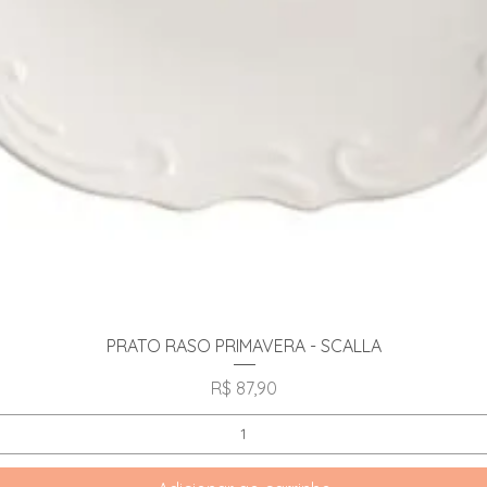
Visualização rápida
PRATO RASO PRIMAVERA - SCALLA
Preço
R$ 87,90