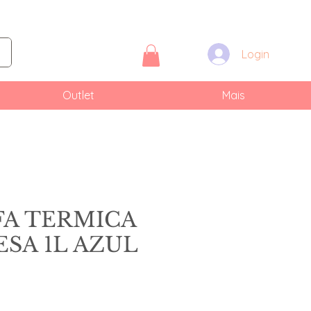
Login
Outlet
Mais
A TERMICA
SA 1L AZUL
reço