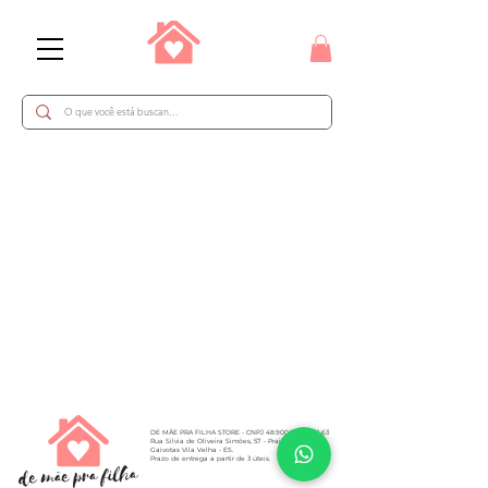
​DE MÃE PRA FILHA STORE - CNPJ
48.900.274
/0001-63
Rua Silvia de Oliveira Simões, 57 - Praia das
Gaivotas Vila Velha - ES.​
Prazo de entrega a partir de 3 úteis.