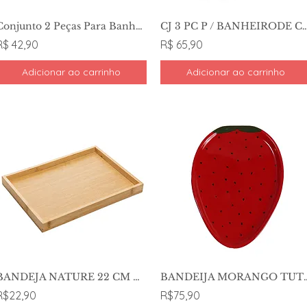
Conjunto 2 Peças Para Banheiro De Cerâmica Point Preto - Lyor
CJ 3 PC P / BANHEIRODE CERAMICA LO
R$ 42,90
R$ 65,90
Adicionar ao carrinho
Adicionar ao carrinho
BANDEJA NATURE 22 CM X 14 CM X 2.5 - LYOR
BANDEIJA MORANGO TUTTI
R$22,90
R$75,90