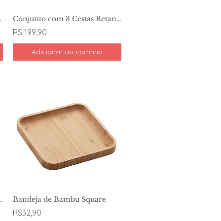
NDRES BR - LYOR
Conjunto com 3 Cestas Retangulares com Alças de Fibra Natural - Wolff
R$ 199,90
Adicionar ao carrinho
-FRUTTI / 1,5X17,5X23,5
Bandeja de Bambu Square
R$32,90