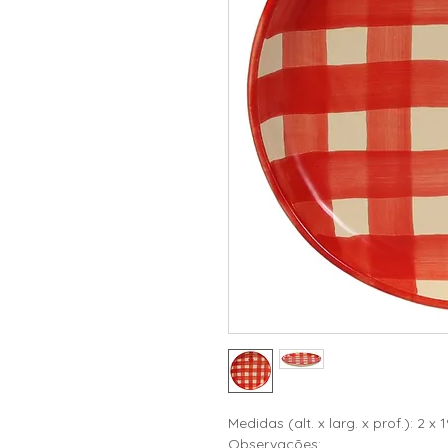
Medidas (alt. x larg. x prof.): 2 x 
Observações: