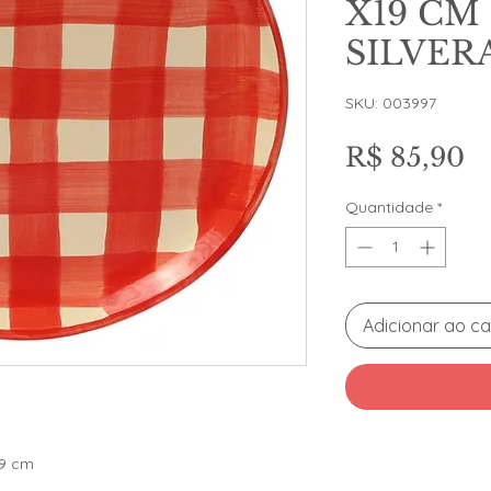
X19 CM
SILVER
SKU: 003997
P
R$ 85,90
Quantidade
*
Adicionar ao ca
19 cm