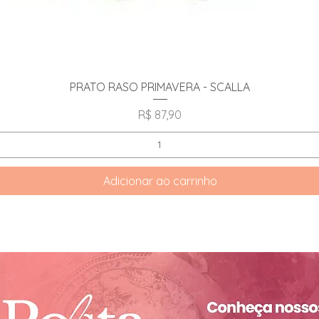
Visualização rápida
PRATO RASO PRIMAVERA - SCALLA
Preço
R$ 87,90
Adicionar ao carrinho