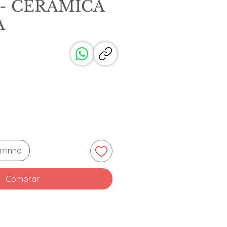
 - CERAMICA
A
reço
rrinho
Comprar