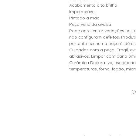
Acabamento alto brilho
Impermeável
Pintado à mão
Peça vendida avulsa
Pode apresentar variações nas c
não configuram defeitos. Produt
portanto nenhuma peça é idêntic
Cuidados com a peça: Frágil, evit
abrasivos. Limpar com pano úmi
Cerâmica Decorativa, use apenas
temperaturas, forno, fogão, mic
Co