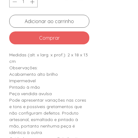
Adicionar ao carrinho
Comprar
Medidas (alt. x larg. x prof.): 2 x 18 x 13
cm
Observações:
Acabamento alto brilho
Impermeável
Pintado à mão
Peça vendida avulsa
Pode apresentar variações nas cores
e tons e possíveis gretamentos que
não configuram defeitos. Produto
artesanal, esmaltado e pintado à
mão, portanto nenhuma peça é
idêntica à outra.