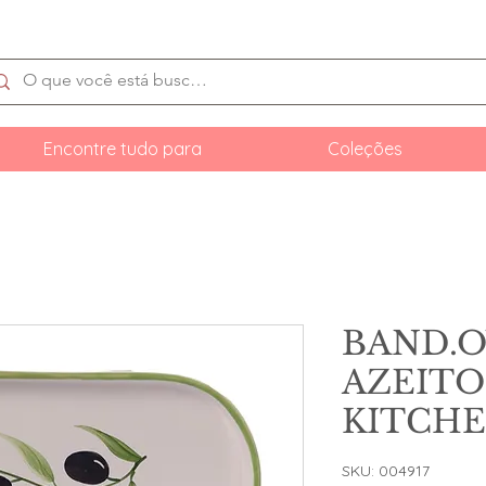
Encontre tudo para
Coleções
BAND.
AZEIT
KITCH
SKU: 004917