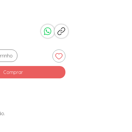
Preço
rrinho
Comprar
ão.