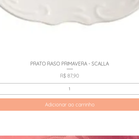
Visualização rápida
PRATO RASO PRIMAVERA - SCALLA
Preço
R$ 87,90
Adicionar ao carrinho