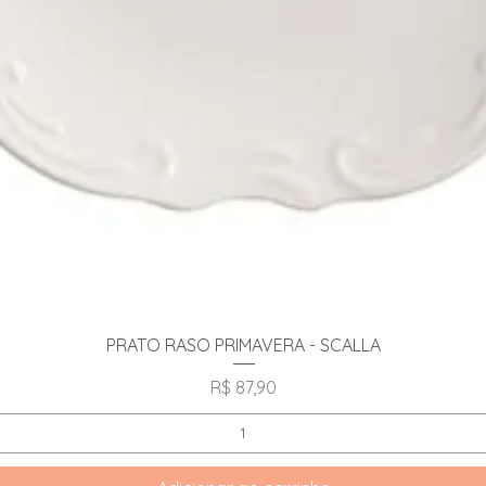
Visualização rápida
PRATO RASO PRIMAVERA - SCALLA
Preço
R$ 87,90