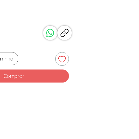
eço
rrinho
Comprar