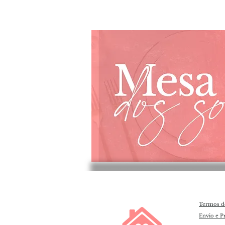
Termos d
Envio e P