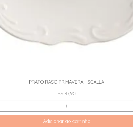
Visualização rápida
PRATO RASO PRIMAVERA - SCALLA
Preço
R$ 87,90
Adicionar ao carrinho