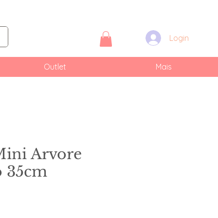
Login
Outlet
Mais
Mini Arvore
o 35cm
reço