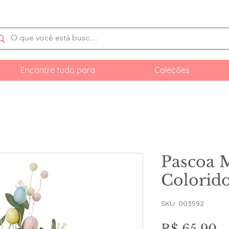
Encontre tudo para
Coleções
Pascoa 
Colorid
SKU: 003592
P
R$ 65,90