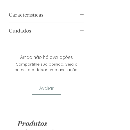
Características
Dimensões
11 × 11 × 1 cm
Cuidados
Cor
TRANSPARENTE
Lavar com detergente neutro e
esponja macia.
Marca
Lyor
Secar imediatamente.
Ainda não há avaliações
Não lavar em máquinas.
Compartilhe sua opinião. Seja o
Para realçar o brilho, utilize flanela
primeiro a deixar uma avaliação.
e álcool líquido.
Avaliar
Produtos