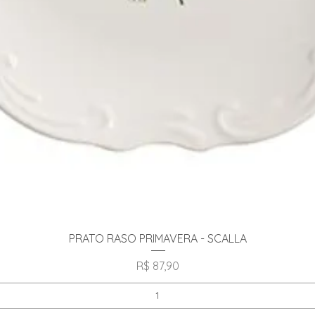
Visualização rápida
PRATO RASO PRIMAVERA - SCALLA
Preço
R$ 87,90