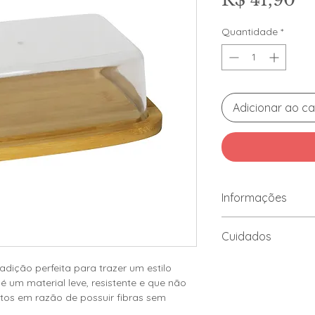
Quantidade
*
Adicionar ao ca
Informações
Material: Bambu e Pl
Cuidados
Marca: Lyor.
Linha: Bambu.
Limpar somente 
ição perfeita para trazer um estilo
Dimensões aproximad
Não utilizar pro
 um material leve, resistente e que não
Caso seja necess
os em razão de possuir fibras sem
neutro, esponja 