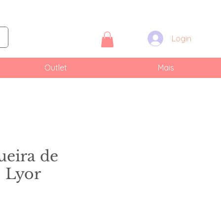
Login
Outlet
Mais
ueira de
 Lyor
eço