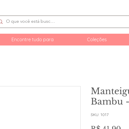
Encontre tudo para
Coleções
Manteig
Bambu -
SKU: 1017
Pr
R$ 41,90