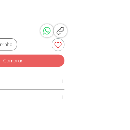
rrinho
Comprar
ástico.
com flanela branca e seca.
as: (CxLxA) 19 x 12,5 x 6cm.
dutos químicos.
ário, lavar com detergente
macia e secar imediatamente.