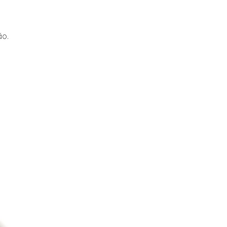
o tempo em contato com a água,
chas.
ão.