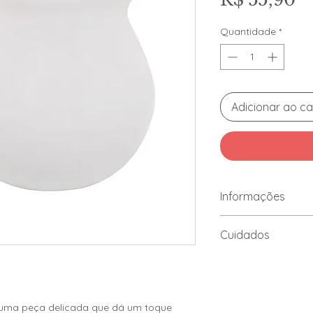
Quantidade
*
Adicionar ao ca
Informações
- Dimensões da Peça
Cuidados
- Material: Porcelan
• Use somente espo
• Não limpe as peç
- Cor: Branca
de aço ou produtos
• Enxágue com águ
 uma peça delicada que dá um toque
- Marca: Hauskraft