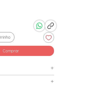
rrinho
Comprar
: 12 x 9 x 9,5cm
a
nja macia e sabão neutro.
as com esponja ásperas, palha
 abrasivos.
a em abundância.