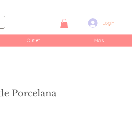
Login
Outlet
Mais
 de Porcelana
reço