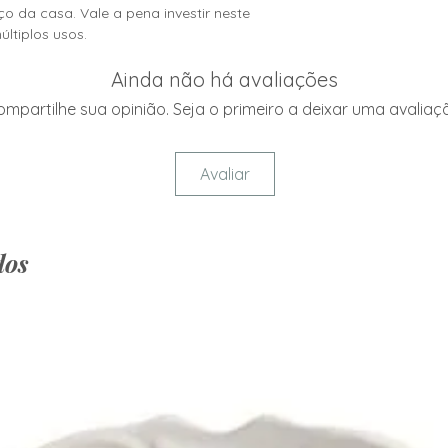
• Para secar, utili
 da casa. Vale a pena investir neste
• Mantenha fora do 
ltiplos usos.
- Capacidade: 330m
Ainda não há avaliações
- Espessura: 0,4cm
mpartilhe sua opinião. Seja o primeiro a deixar uma avaliaç
Avaliar
dos