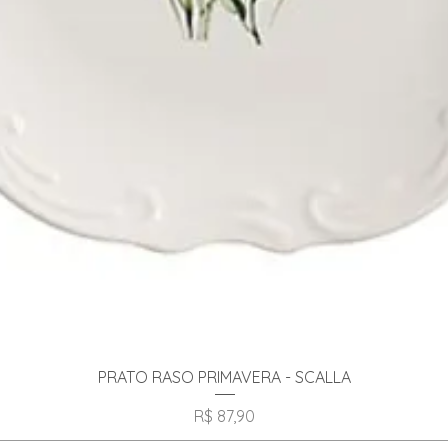
Visualização rápida
PRATO RASO PRIMAVERA - SCALLA
Preço
R$ 87,90