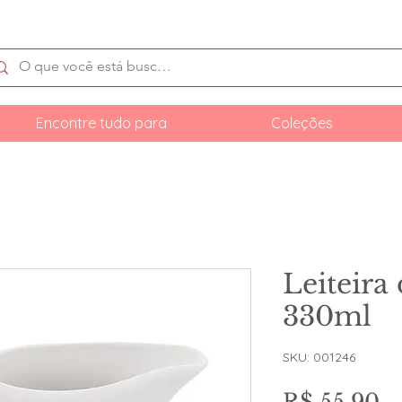
Encontre tudo para
Coleções
Leiteira
330ml
SKU: 001246
P
R$ 55,90