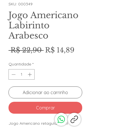
SKU: 000349
Jogo Americano
Labirinto
Arabesco
Preço
Preço
 R$ 22,90 
R$ 14,89
normal
promocional
Quantidade
*
Adicionar ao carrinho
Comprar
Jogo Americano retagular com