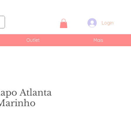
Login
Outlet
Mais
apo Atlanta
Marinho
eço