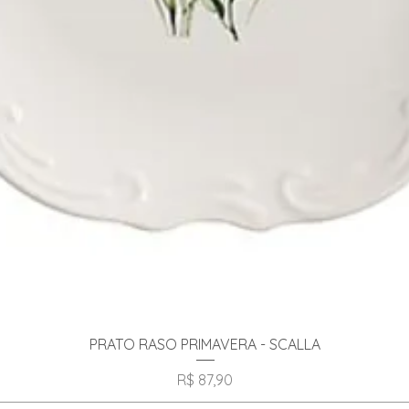
Visualização rápida
PRATO RASO PRIMAVERA - SCALLA
Preço
R$ 87,90