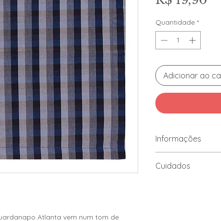
Quantidade
*
Adicionar ao ca
Informações
Composto por te
Cuidados
Tricoline com fio 
Possui bainha 2,
Lavar à tempera
Cor/Estampa: X
Não alvejar.
Dimensções: 44c
Secagem em tamb
temperatura.
Guardanapo Atlanta vem num tom de