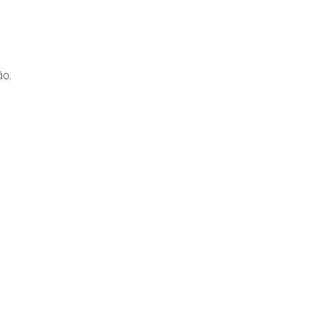
é 110ºC.
arência, não passar.
o.
ão.