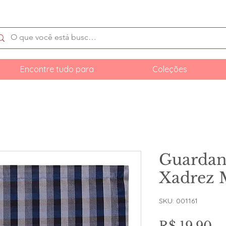
Encontre tudo para
Coleções
Guardan
Xadrez 
SKU: 001161
Pr
R$ 19,90