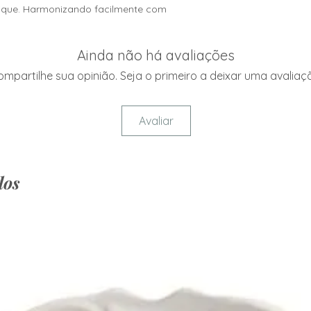
Passar à ferro at
ique. Harmonizando facilmente com
Para manter a ap
Não limpar a sec
Ainda não há avaliações
mpartilhe sua opinião. Seja o primeiro a deixar uma avaliaç
Avaliar
dos