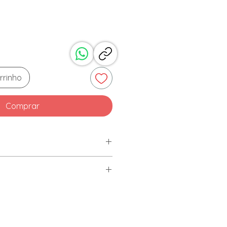
rrinho
Comprar
cido 100% algodão.
tinto.
5 cm.
tura normal de 40ºC.
adrez
m x 44cm.
or é possível a baixa