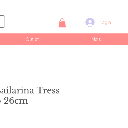
Login
Outlet
Mais
ailarina Tress
o 26cm
reço