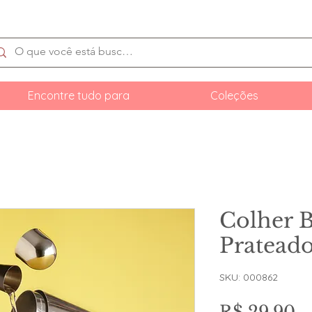
Encontre tudo para
Coleções
Colher B
Pratead
SKU: 000862
P
R$ 29,90