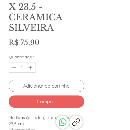
X 23,5 -
CERAMICA
SILVEIRA
Preço
R$ 75,90
Quantidade
*
Adicionar ao carrinho
Comprar
Medidas (alt. x larg. x prof.): 2 x 12 x
23,5 cm
Observações: