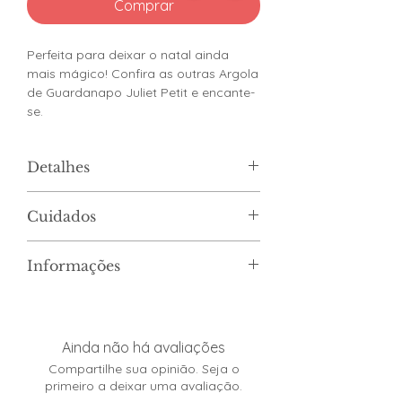
Comprar
Perfeita para deixar o natal ainda
mais mágico! Confira as outras Argola
de Guardanapo Juliet Petit e encante-
se.
Detalhes
Composto por poliéster e arame.
Cuidados
Peça vendida de forma avulsa
(individual).
Não podem ser introduzidos na
Informações
lava-louças.
Limpar apenas com pano úmido.
Cor/Estampa:Guirlanda
Não torcer, amassar, dobrar ou
Dimensões:Tamanho Único
molhar totalmente o produto.
Armazenar em local seco e
Ainda não há avaliações
arejado.
Compartilhe sua opinião. Seja o
primeiro a deixar uma avaliação.