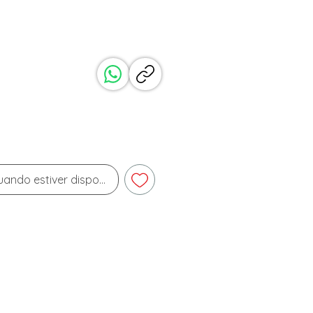
reço
ando estiver disponível