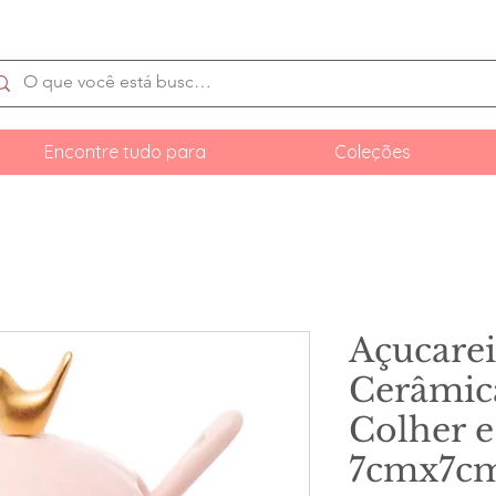
Encontre tudo para
Coleções
Açucare
Cerâmica
Colher 
7cmx7c