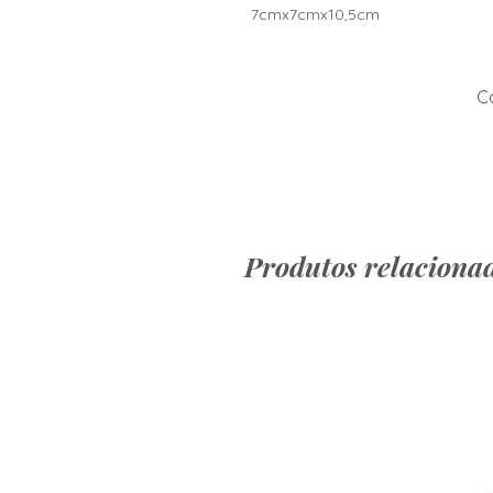
7cmx7cmx10,5cm
Co
Produtos relaciona