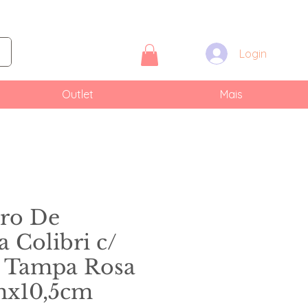
Login
Outlet
Mais
iro De
 Colibri c/
e Tampa Rosa
mx10,5cm