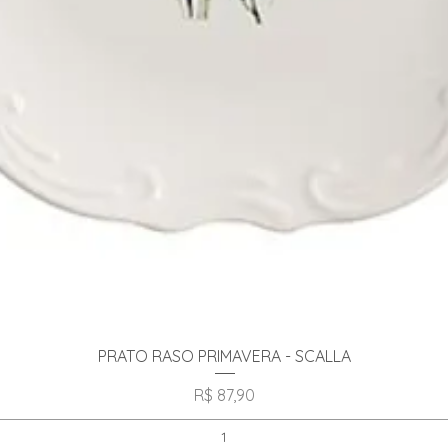
Visualização rápida
PRATO RASO PRIMAVERA - SCALLA
Preço
R$ 87,90