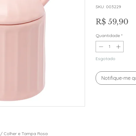
SKU: 003229
P
R$ 59,90
Quantidade
*
Esgotado
Notifique-me qu
 c/ Colher e Tampa Rosa