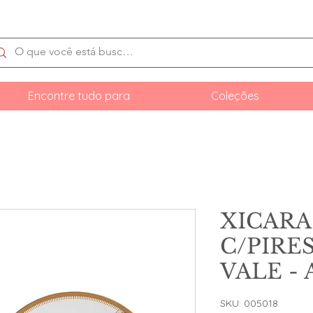
Encontre tudo para
Coleções
XICARA
C/PIRE
VALE -
SKU: 005018