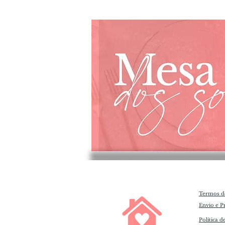
Termos d
Envio e P
Política d