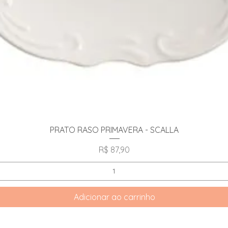
Visualização rápida
PRATO RASO PRIMAVERA - SCALLA
Preço
R$ 87,90
Adicionar ao carrinho