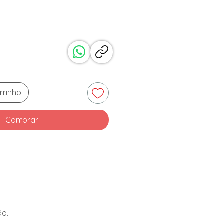
reço
rrinho
Comprar
ão.