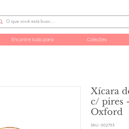
Encontre tudo para
Coleções
Xícara 
c/ pires 
Oxford
SKU: 002753