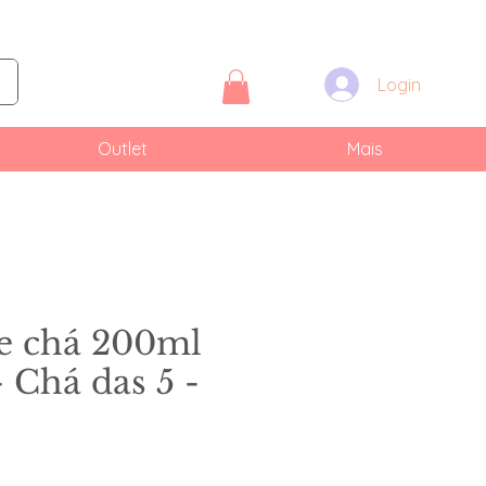
Login
Outlet
Mais
de chá 200ml
- Chá das 5 -