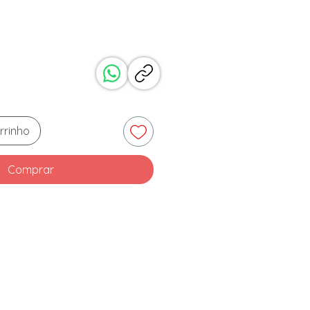
reço
rrinho
Comprar