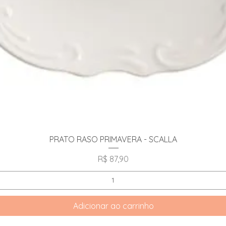
Visualização rápida
PRATO RASO PRIMAVERA - SCALLA
Preço
R$ 87,90
Adicionar ao carrinho