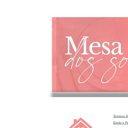
Termos d
Envio e P