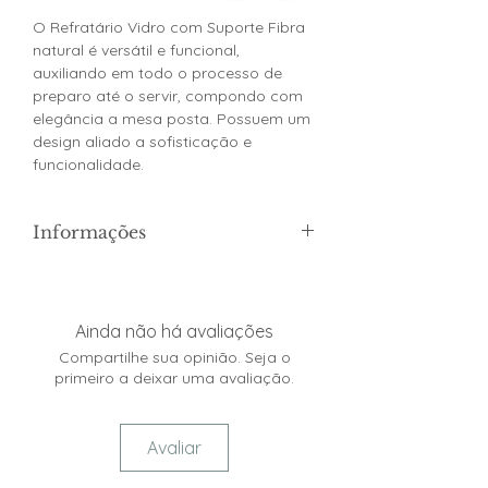
O Refratário Vidro com Suporte Fibra
natural é versátil e funcional,
auxiliando em todo o processo de
preparo até o servir, compondo com
elegância a mesa posta. Possuem um
design aliado a sofisticação e
funcionalidade.
Informações
Material: vidro resistênte ao calor e
fibra natural
Medidas: 39,5 x 24,0 x 5
Ainda não há avaliações
Refratário, podendo ir ao forno,
Compartilhe sua opinião. Seja o
microondas e até mesmo no
primeiro a deixar uma avaliação.
freezer (apenas a parte em vidro).
Avaliar