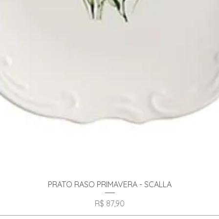
Visualização rápida
PRATO RASO PRIMAVERA - SCALLA
Preço
R$ 87,90