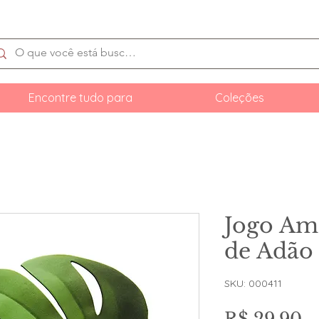
Encontre tudo para
Coleções
Jogo Am
de Adão 
SKU: 000411
P
R$ 29,90