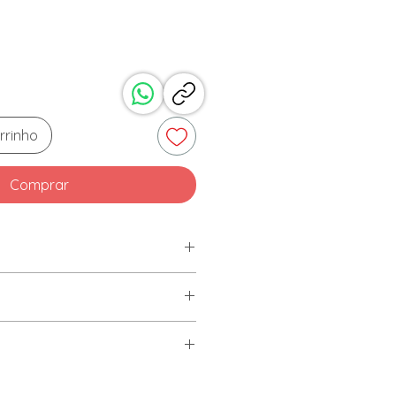
rrinho
Comprar
V.A.
artesanalmente.
em detalhes, simulando o aspecto
ente com pano úmido e
.
o.
entes, abrasivos ou alvejantes.
tre
brar totalmente o produto.