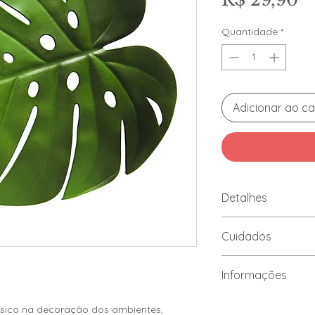
Quantidade
*
Adicionar ao ca
Detalhes
Composto por E.
Cuidados
Peça produzida 
Superfície rica 
Limpar manualm
natual das folhas
Informações
detergente neutr
Não utilizar solv
Cor/Estampa: Silves
Não torcer ou do
ssico na decoração dos ambientes,