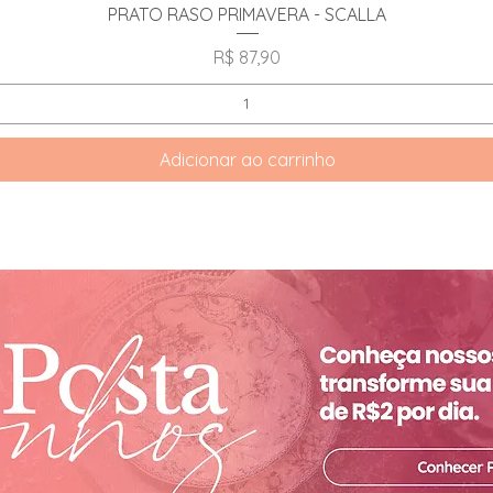
Visualização rápida
PRATO RASO PRIMAVERA - SCALLA
Preço
R$ 87,90
Adicionar ao carrinho