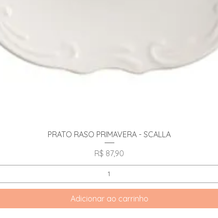
Visualização rápida
PRATO RASO PRIMAVERA - SCALLA
Preço
R$ 87,90
Adicionar ao carrinho