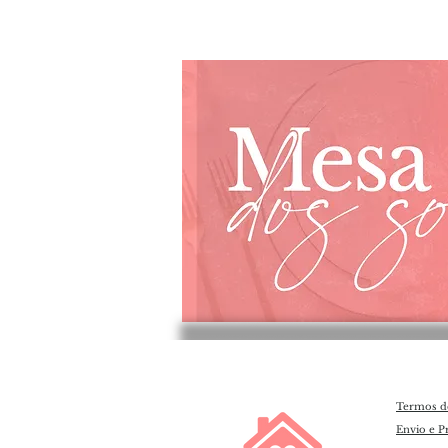
Termos d
Envio e P