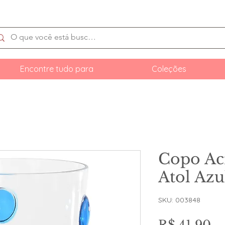
Encontre tudo para
Coleções
Copo Ac
Atol Azu
SKU: 003848
Pr
R$ 41,90