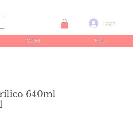
Login
Outlet
Mais
rílico 640ml
l
eço