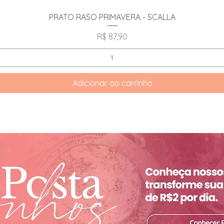
Visualização rápida
PRATO RASO PRIMAVERA - SCALLA
Preço
R$ 87,90
Adicionar ao carrinho