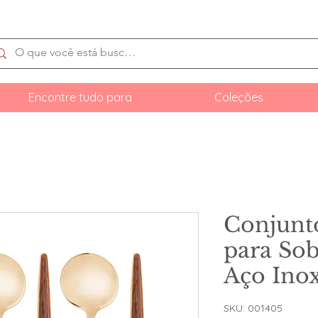
Encontre tudo para
Coleções
Conjunt
para So
Aço Ino
SKU: 001405