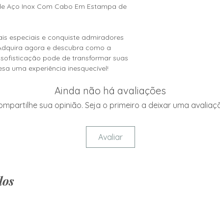
máquinas, nem a ut
 de Aço Inox Com Cabo Em Estampa de
agressivos.
is especiais e conquiste admiradores
 Adquira agora e descubra como a
 sofisticação pode de transformar suas
sa uma experiência inesquecível!
Ainda não há avaliações
mpartilhe sua opinião. Seja o primeiro a deixar uma avaliaç
Avaliar
dos