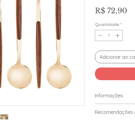
P
R$ 72,90
Quantidade
*
Adicionar ao ca
Informações
Marca: Lyor
Recomendações d
Material: Aço Ino
Contém: 6 unida
Lavar com detergen
imediatamente. Nã