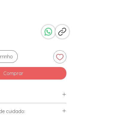
reço
rrinho
Comprar
e cuidado:
x
des
te neutro, esponja macia e secar
o é recomendado o uso em