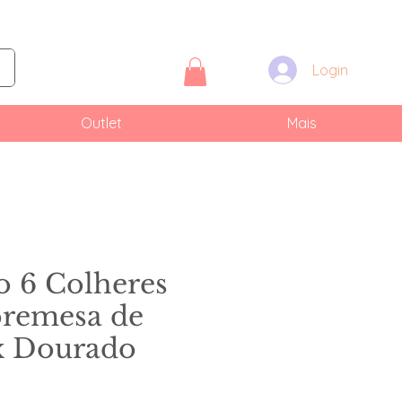
Login
Outlet
Mais
o 6 Colheres
bremesa de
x Dourado