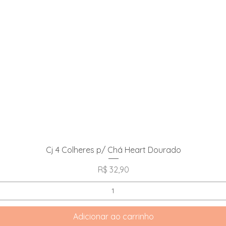
Visualização rápida
Cj 4 Colheres p/ Chá Heart Dourado
Preço
R$ 32,90
Adicionar ao carrinho