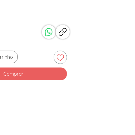
reço
rrinho
Comprar