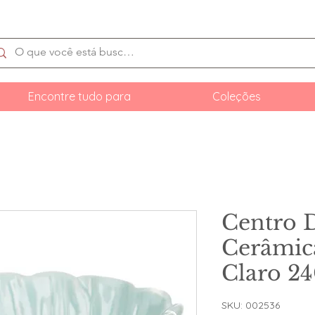
Encontre tudo para
Coleções
Centro 
Cerâmica
Claro 2
SKU: 002536