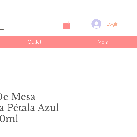
Login
Outlet
Mais
De Mesa
 Pétala Azul
40ml