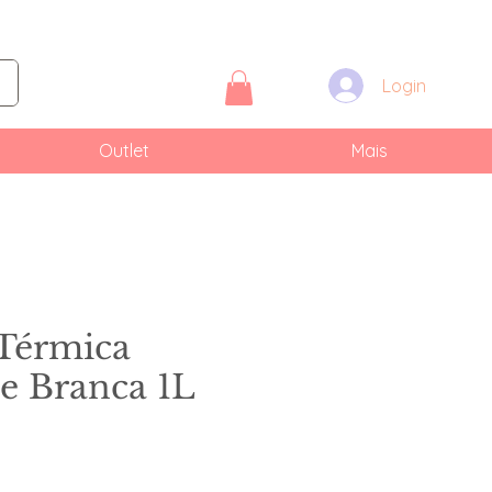
Login
Outlet
Mais
 Térmica
e Branca 1L
eço