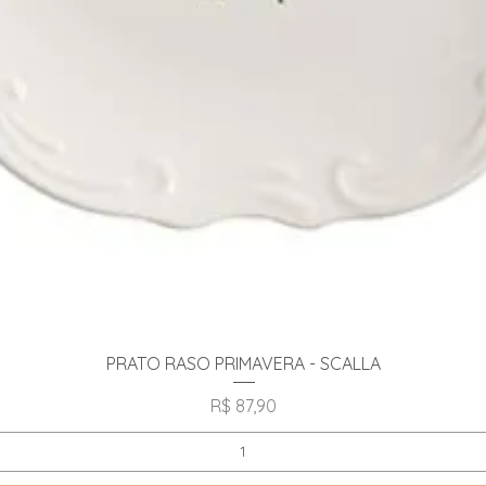
Visualização rápida
PRATO RASO PRIMAVERA - SCALLA
Preço
R$ 87,90