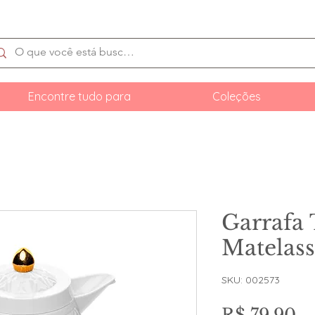
Encontre tudo para
Coleções
Garrafa
Matelass
SKU: 002573
Pr
R$ 79,90