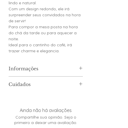
lindo e natural.
Com um design redondo, ele irá
surpreender seus convidados na hora
de servir!
Para compor a mesa posta na hora
do chá da tarde ou para aquecer a
noite.
Ideal para o cantinho do café, irá
trazer charme e elegancia.
Informações
Medidas: Diâmetro: 8cm Altura: 7,5cm
Cuidados
Capacidade: 150ml
Cor: Bambu Natural
Não utilizar produtos abrasivos na
Material: Bambu
lavagem.
Marca: Lyor
Não lavar com esponja de aço.
Ainda não há avaliações
Utilizar esponja macia e sabão
Compartilhe sua opinião. Seja o
neutro.
primeiro a deixar uma avaliação.
Não utilizar na Lava Louças e no